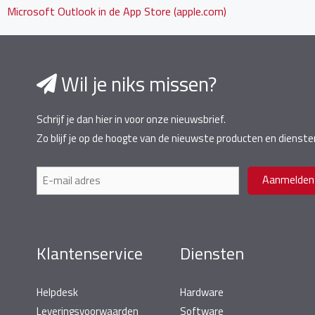
‎Microsoft Outlook in de App Store (apple.com)
Wil je niks missen?
Schrijf je dan hier in voor onze nieuwsbrief.
Zo blijf je op de hoogte van de nieuwste producten en dienste
E-
Aanmelden
mailadres
Klantenservice
Diensten
Helpdesk
Hardware
Leveringsvoorwaarden
Software