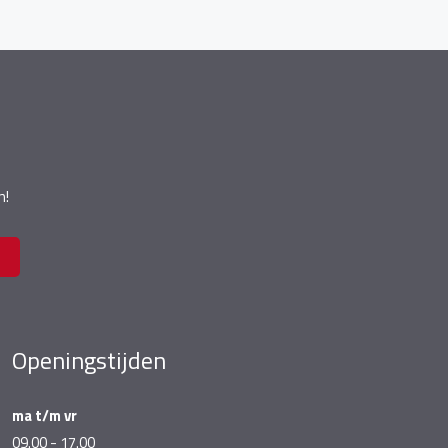
n!
Openingstijden
ma t/m vr
09.00 - 17.00