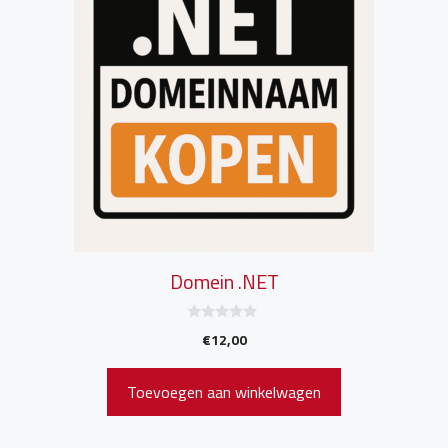
Domein .NET
0
€
12,00
v
a
n
5
Toevoegen aan winkelwagen