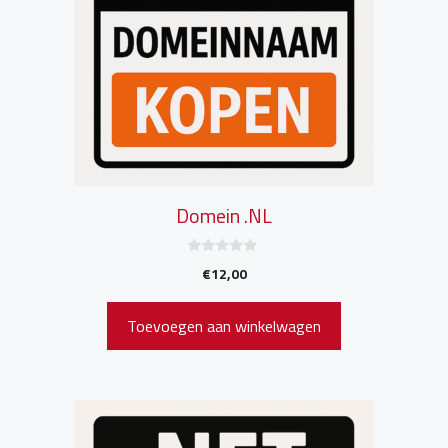
Domein .NL
0
€
12,00
v
a
n
5
Toevoegen aan winkelwagen