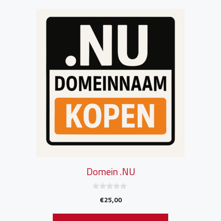
Domein .NU
0
€
25,00
v
a
n